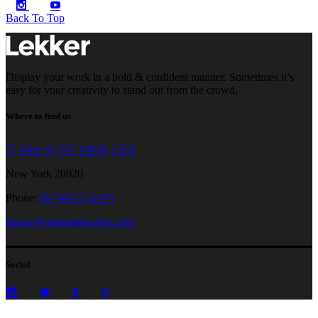
Back To Top
Display your work in a bold & confident manner. Sometimes it’s
easy for your creativity to stand out from the crowd.
Where to find us
17 John St, NY 10038, USA
New York 20020
Phone:
657/4872-51475
lekker@qodeinteractive.com
Social