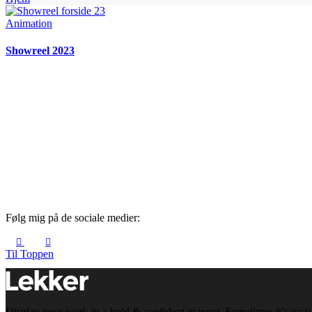
Animation
Showreel 2023
Følg mig på de sociale medier:
Til Toppen
Display your work in a bold & confident manner. Sometimes it’s easy f